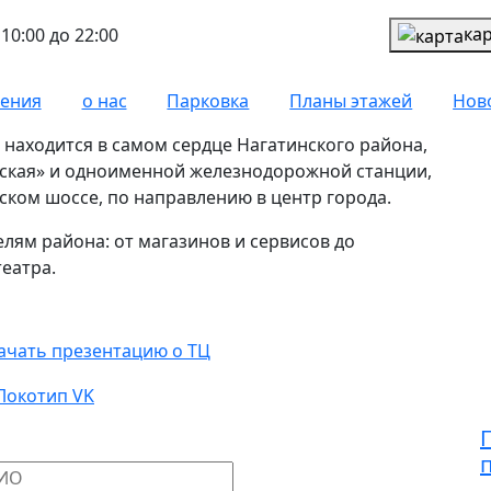
ка
10:00 до 22:00
чения
о нас
Парковка
Планы этажей
Нов
находится в самом сердце Нагатинского района,
вская» и одноименной железнодорожной станции,
ском шоссе, по направлению в центр города.
лям района: от магазинов и сервисов до
еатра.
рендаторам
ачать презентацию о ТЦ
+
a
писать письмо
ше имя
*