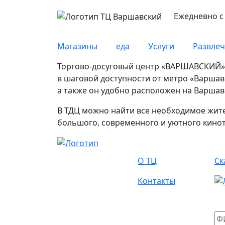
Ежедневно с 
Магазины
еда
Услуги
Развле
Торгово-досуговый центр «ВАРШАВСКИЙ» 
в шаговой доступности от метро «Варша
а также он удобно расположен на Варшав
В ТДЦ можно найти все необходимое жите
большого, современного и уютного кинот
О Нас
А
О ТЦ
Ск
Контакты
На
Ва