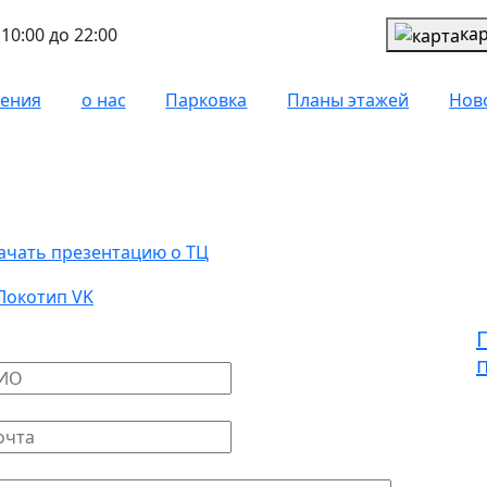
ка
10:00 до 22:00
чения
о нас
Парковка
Планы этажей
Нов
рендаторам
ачать презентацию о ТЦ
+
a
писать письмо
ше имя
*
ш E-mail
*
общение
*