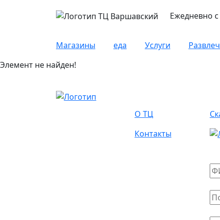
Ежедневно с 
Магазины
еда
Услуги
Развле
Элемент не найден!
О Нас
А
О ТЦ
Ск
Контакты
На
Ва
Ва
Со