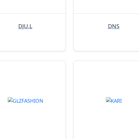
DJU.L
DNS