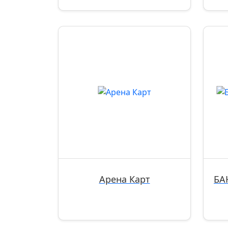
Арена Карт
БА